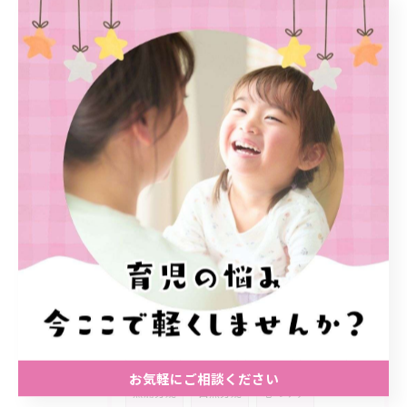
2026/03/10
２０２６年３月スケジュール紹介
2025/08/09
8月スケジュール
タグ
Tags
大阪市
育児相談
繋がり
性教育
お気軽にご相談ください
無痛分娩
自然分娩
心のケア