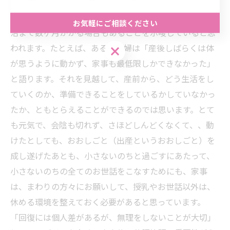
う具体的な体験談が多く寄せられているそうです。これ
らの実例は、出産が一時的な痛みや疲労だけでなく、全
お気軽にご相談ください
治まで数ヶ月かかる場合もあることを示唆していると思
われます。たとえば、ある初産婦は「産後しばらくは体
お気軽にご相談ください
が思うように動かず、家事も最低限しかできなかった」
と語ります。それを見越して、産前から、どう生活をし
ていくのか、準備できることをしているかしていなかっ
たか、ともとらえることができるのでは思います。とて
も元気で、会陰も切れず、さほどしんどくなくて、、動
けたとしても、おおしごと（出産というおおしごと）を
成し遂げたあとも、小さないのちと過ごすにあたって、
小さないのちの全てのお世話をこなすためにも、家事
は、まわりの方々にお願いして、授乳やお世話以外は、
休める環境を整えておく必要があると思っています。
「回復には個人差があるが、無理をしないことが大切」