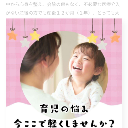
中から心身を整え、会陰の傷もなく、不必要な医療介入
がない産後の方でも産後１２か月（１年）、とっても大
切に過ごしていただきたい期間です！
体験談から学ぶ出産と命の守り方
出産経験者の声で学ぶ命の守り方実例
出産は多くの女性にとって人生の大きな転機であり、命
の重みを改めて実感する瞬間です。実際に出産を経験し
た方の声からは、「思った以上に体力を消耗した」「交
通事故に例えられるほど体へのダメージが大きい」とい