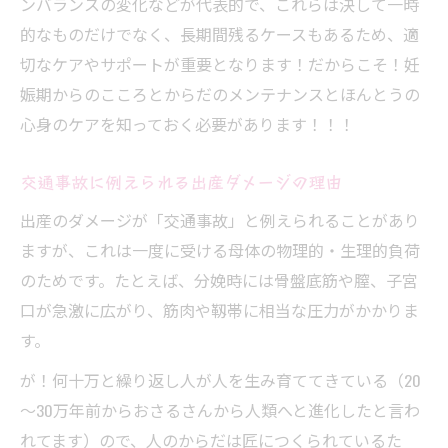
ンバランスの変化などが代表的で、これらは決して一時
的なものだけでなく、長期間残るケースもあるため、適
切なケアやサポートが重要となります！だからこそ！妊
娠期からのこころとからだのメンテナンスとほんとうの
心身のケアを知っておく必要があります！！！
交通事故に例えられる出産ダメージの理由
出産のダメージが「交通事故」と例えられることがあり
ますが、これは一度に受ける母体の物理的・生理的負荷
のためです。たとえば、分娩時には骨盤底筋や膣、子宮
口が急激に広がり、筋肉や靱帯に相当な圧力がかかりま
す。
が！何十万と繰り返し人が人を生み育ててきている（20
～30万年前からおさるさんから人類へと進化したと言わ
れてます）ので、人のからだは匠につくられているた