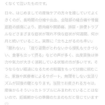
くなくて泣いたものです。
日々、はじめましての産後ケアの方々を接していてよく
きくのが、長時間の分娩や出血、会陰部の縫合痛や骨盤
底筋の損傷により、筋肉痛や関節痛、排尿・排便トラブ
ルなどさまざまな症状が現れ不快な症状が何週間、何か
月と続いていること。実際に「立ち上がるのも辛い」
「眠れない」「座り姿勢がとれないから授乳もできづら
い、食事も立って摂る」などの声が多く、出産直後は体
力や気力が大きく消耗している状態の方が多いです。そ
うならない経過になるための知識をもって分娩に挑むこ
と、家族や医療者によるサポート、無理をしない生活リ
ズムが回復の鍵となります。当院でお産される方々は、
産後からそういったトラブルにみまわれていることはな
いので、妊娠期からの準備のたまのもだと信じています
♡