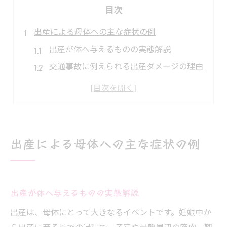
目次
出産による母体への主な症状の例
出産が体へ与えるものの実態解説
交通事故に例えられる出産ダメージの理由
出産後の体がボロボロと感じる原因とは
母体へ残る出産後遺症と全治期間の目安
体験談から学ぶ出産と命の守り方
出産経験者の声で学ぶ命の守り方実例
出産による母体への主な症状の例
妊娠中の行動が出産へ及ぼす影響解説
妊娠中の生活習慣が出産へ与える影響
出産時リスクを高める妊娠中の注意点
出産が体へ与えるものの実態解説
妊娠中のオーガズムと胎児への影響解説
出産は、母体にとって大きなるイベントです。妊娠中か
妊娠期間中の行動が出産全治に及ぼす関係
ら出産に至るまでの過程で、子宮や骨盤周辺の筋肉、靱