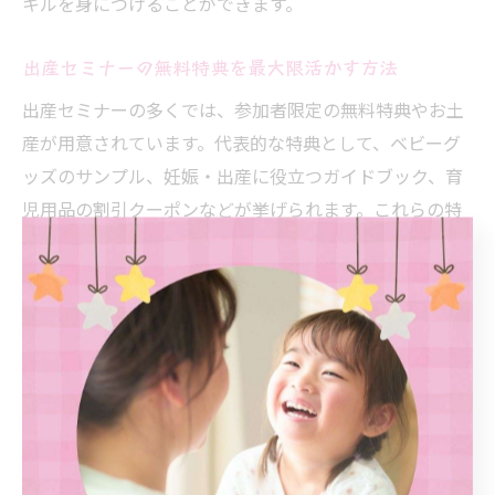
キルを身につけることができます。
出産セミナーの無料特典を最大限活かす方法
出産セミナーの多くでは、参加者限定の無料特典やお土
産が用意されています。代表的な特典として、ベビーグ
ッズのサンプル、妊娠・出産に役立つガイドブック、育
児用品の割引クーポンなどが挙げられます。これらの特
典は、実際の出産準備や育児にすぐ役立つアイテムばか
りです。
無料特典を最大限に活かすためには、事前にどんな内容
がもらえるかを調べておくのがポイントです。また、セ
ミナーによってはアンケート回答やSNSでのシェアが特典
受取の条件となる場合もあるため、注意事項をよく確認
しておきましょう。