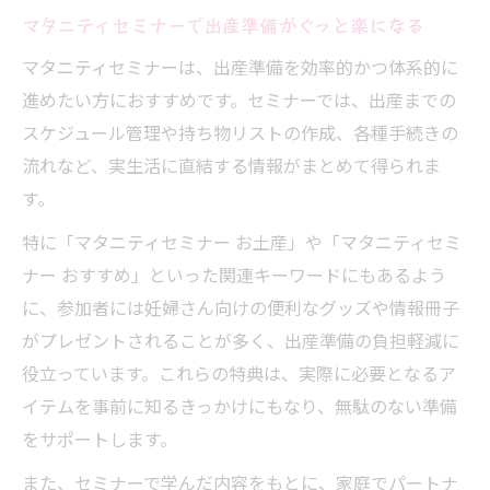
マタニティセミナーで出産準備がぐっと楽になる
スト
セミナー予約開始時期と申込タイミングの
マタニティセミナーは、出産準備を効率的かつ体系的に
コツ
進めたい方におすすめです。セミナーでは、出産までの
スケジュール管理や持ち物リストの作成、各種手続きの
失敗しない出産セミナーの選び方を徹底解
流れなど、実生活に直結する情報がまとめて得られま
説
す。
満足度が上がるマタニティセミナーの活かし方
特に「マタニティセミナー お土産」や「マタニティセミ
出産セミナー後に活かせるマタニティ知識
ナー おすすめ」といった関連キーワードにもあるよう
とは
に、参加者には妊婦さん向けの便利なグッズや情報冊子
満足度が高いマタニティセミナー参加のコ
がプレゼントされることが多く、出産準備の負担軽減に
ツ
役立っています。これらの特典は、実際に必要となるア
出産準備セミナー体験を日常に役立てる方
イテムを事前に知るきっかけにもなり、無駄のない準備
法
をサポートします。
マタニティセミナーの知識を家族と共有し
また、セミナーで学んだ内容をもとに、家庭でパートナ
よう