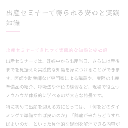
になる
出産セミナーで得られる安心と実践
出産に役立つセミナーの体験談を徹底解説
知識
出産セミナーがもたらす心のサポートとは
マタニティ期に役立つ無料セミナー活用術
無料マタニティセミナーで得る出産準備の
出産セミナーで身につく実践的な知識と安心感
コツ
出産セミナーでは、妊娠中から出産当日、さらには産後
出産前に活用したいお得な無料セミナー情
までを見据えた実践的な知識を身につけることができま
報
す。医師や助産師など専門家による講義や、実際の出産
マタニティセミナー無料参加で賢く知識を
準備品の紹介、呼吸法や体位の練習など、現場で役立つ
習得
ノウハウが体系的に学べるのが大きな特長です。
出産セミナーの無料特典を最大限活かす方
法
特に初めて出産を迎える方にとっては、「何をどのタイ
ミングで準備すれば良いのか」「陣痛が来たらどうすれ
出産準備におすすめの無料セミナー徹底比
ばよいのか」といった具体的な疑問を解消できる内容が
較