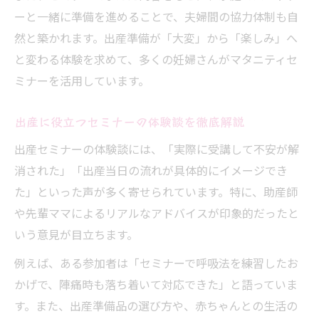
ーと一緒に準備を進めることで、夫婦間の協力体制も自
セミナー参加後の不安解消と心構えの作り
然と築かれます。出産準備が「大変」から「楽しみ」へ
方
と変わる体験を求めて、多くの妊婦さんがマタニティセ
ミナーを活用しています。
出産に役立つセミナーの体験談を徹底解説
出産セミナーの体験談には、「実際に受講して不安が解
消された」「出産当日の流れが具体的にイメージでき
た」といった声が多く寄せられています。特に、助産師
や先輩ママによるリアルなアドバイスが印象的だったと
いう意見が目立ちます。
例えば、ある参加者は「セミナーで呼吸法を練習したお
かげで、陣痛時も落ち着いて対応できた」と語っていま
す。また、出産準備品の選び方や、赤ちゃんとの生活の