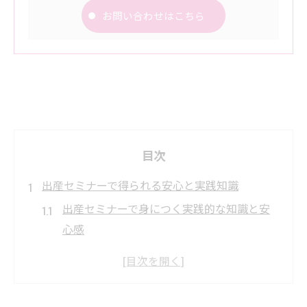
お問い合わせはこちら
目次
出産セミナーで得られる安心と実践知識
出産セミナーで身につく実践的な知識と安
心感
プレママセミナー参加で不安が和らぐ理由
とは
マタニティセミナーで出産準備がぐっと楽