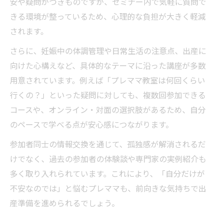
安や疑問がつきものですが、セミナー内で気軽に質問で
出産前の悩みを解消するマタニティセミナ
きる環境が整っているため、心理的な負担が大きく軽減
ー実例
されます。
セミナー参加で出産への不安が和らいだ体
さらに、妊娠中の体調管理や日常生活の注意点、出産に
験談
向けた心構えなど、具体的なテーマに沿った講座が多数
妊娠期に役立つ出産セミナーの最新トレン
用意されています。例えば「プレママ教室は何回くらい
ド紹介
行くの？」といった疑問に対しても、複数回参加できる
出産セミナーで実践的な安心知識が得られ
コースや、オンライン・対面の選択肢があるため、自分
る理由
のペースで学べる点が安心感につながります。
予約前に知りたい出産セミナー選びのポイント
参加者同士の情報交換を通じて、孤独感が解消されるだ
出産セミナー予約前に確認すべき重要なポ
けでなく、過去の参加者の体験談や専門家の実例紹介も
イント
多く取り入れられています。これにより、「自分だけが
マタニティセミナー選びで後悔しない方法
不安なのでは」と悩むプレママも、前向きな気持ちで出
とは
産準備を進められるでしょう。
出産準備セミナー選択時の比較チェックリ