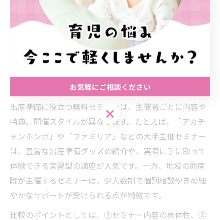
実際に「もらったサンプルで使用感を試せて安心した」
「割引クーポンで必要な育児用品をお得にそろえられ
た」という利用者の声も多く、特典は出産準備をサポー
トする大きな味方です。特典活用を意識して参加するこ
とで、より満足度の高いセミナー体験が得られます。
お気軽にご相談ください
出産準備におすすめの無料セミナー徹底比較
出産準備に役立つ無料セミナーは、主催者ごとに内容や
お気軽にご相談ください
特典、開催スタイルが異なります。たとえば、「アカチ
ャンホンポ」や「ファミリア」などの大手主催セミナー
は、豊富な出産準備グッズの紹介や、実際に手に取って
体験できる実習型の講座が人気です。一方、地域の助産
院が主催するセミナーは、少人数制で個別相談やきめ細
やかなサポートが受けられる点が特徴です。
比較のポイントとしては、①セミナー内容の具体性、②