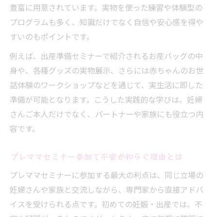
豊富に用意されています。実物を使った練習や体験型の
お土産付き出産準備セミナーの魅力とは
プログラムも多く、知識だけでなく自信や安心感を得や
出産準備セミナーのお土産特典とはどんな
すいのもポイントです。
もの
例えば、出産準備セミナーで紹介されるお産バッグの中
マタニティセミナーで人気のお土産内容を
身や、各種グッズの実物展示、さらには赤ちゃんのお世
解説
話体験のワークショップなどを通じて、実生活に即した
出産セミナー参加で得られる嬉しいお土産
準備が可能となります。こうした実践的な学びは、妊婦
活用術
さんご本人だけでなく、パートナーや家族にも役立つ内
お土産付きセミナーで出産準備がもっと楽
容です。
しく
マタニティセミナーお土産選びのポイント
プレママセミナー参加で不安が和らぐ理由とは
紹介
プレママセミナーに参加する最大の利点は、同じ立場の
出産への不安を解消する最新セミナー体験
妊婦さんや家族と交流しながら、専門家から直接アドバ
最新出産セミナー体験で不安を自信に変え
イスを受けられる点です。初めての妊娠・出産では、不
る方法