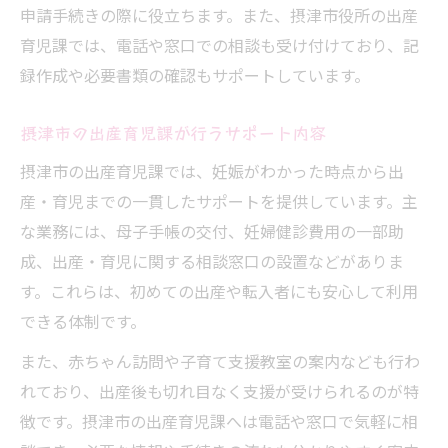
申請手続きの際に役立ちます。また、摂津市役所の出産
母子手帳を受け取る際の出産記録の準備
育児課では、電話や窓口での相談も受け付けており、記
受取後に始める出産記録と手続きの流れ
録作成や必要書類の確認もサポートしています。
摂津市母子手帳デザインと活用ポイント
出産後の手続き漏れを防ぐ管理術
摂津市の出産育児課が行うサポート内容
出産記録と母子健康手帳の活用法
摂津市の出産育児課では、妊娠がわかった時点から出
出産を迎える方へ必要な手続きの全体像
産・育児までの一貫したサポートを提供しています。主
出産前後に必要な主な手続きを時系列で解
な業務には、母子手帳の交付、妊婦健診費用の一部助
説
成、出産・育児に関する相談窓口の設置などがありま
摂津市での出産に伴う申請先と手順を整理
す。これらは、初めての出産や転入者にも安心して利用
できる体制です。
出産記録と同時に行うべき届出一覧
里帰り出産時の手続きと申請の注意点
また、赤ちゃん訪問や子育て支援教室の案内なども行わ
出産記録と給付金受給のスムーズな流れ
れており、出産後も切れ目なく支援が受けられるのが特
徴です。摂津市の出産育児課へは電話や窓口で気軽に相
出生届提出後の実務とサポート情報まとめ