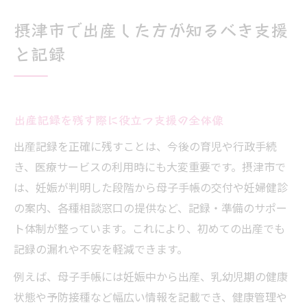
妊娠がわかったら始める出産記録の残し方
摂津市で出産した方が知るべき支援
妊娠を知ったら始める出産記録のコツ
と記録
摂津市で母子手帳を受け取る流れと注意点
出産記録に必要な情報と記録例の紹介
出産までに集めておきたい書類や証明書
出産記録を残す際に役立つ支援の全体像
妊娠届提出後の出産記録管理のポイント
出産記録を正確に残すことは、今後の育児や行政手続
支援制度や給付金の申請方法を徹底整理
き、医療サービスの利用時にも大変重要です。摂津市で
出産に関する支援制度の申請手順を解説
は、妊娠が判明した段階から母子手帳の交付や妊婦健診
出産育児課で申請できる主な給付金一覧
の案内、各種相談窓口の提供など、記録・準備のサポー
給付金申請時に必要な書類と提出先まとめ
ト体制が整っています。これにより、初めての出産でも
記録の漏れや不安を軽減できます。
摂津市の赤ちゃん訪問サービス活用術
申請期限と出産記録を連動させる重要性
例えば、母子手帳には妊娠中から出産、乳幼児期の健康
状態や予防接種など幅広い情報を記載でき、健康管理や
母子手帳受け取りから手続き完了までの道