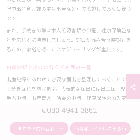
津市出産育児課の電話番号など）で確認しておくと安心
です。
また、手続きの際は本人確認書類や印鑑、健康保険証な
どを忘れずに持参しましょう。窓口が混み合う時期もあ
るため、余裕を持ったスケジューリングが重要です。
出産記録と同時に行うべき届出一覧
出産記録とあわせて必要な届出を整理しておくことで、
手続き漏れを防げます。代表的な届出には出生届、児童
手当申請、出産育児一時金の申請、健康保険の加入変
更、乳幼児医療費助成などがあります。
080-4941-3861
主な届出一覧
LINEでのお問い合わせ
当院本サイトはこちら
出生届（出産後14日以内、市民課へ）
児童手当の申請（出生届と同時が推奨）