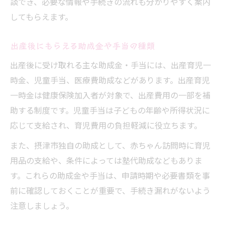
談でき、必要な情報や手続きの流れも分かりやすく案内
出生届提出後に始まる出産記録の管理方法
してもらえます。
摂津市で受けられる出産後の支援一覧
赤ちゃん訪問サービスの利用と記録の連動
出産後にもらえる助成金や手当の種類
出産記録と子育て支援の具体的な関わり方
出産後に受け取れる主な助成金・手当には、出産育児一
支援利用時に知っておきたい連絡先一覧
時金、児童手当、医療費助成などがあります。出産育児
一時金は健康保険加入者が対象で、出産費用の一部を補
助する制度です。児童手当は子どもの年齢や所得状況に
応じて支給され、育児費用の負担軽減に役立ちます。
また、摂津市独自の助成として、赤ちゃん訪問時に育児
用品の支給や、条件によっては塾代助成などもありま
す。これらの助成金や手当は、申請時期や必要書類を事
前に確認しておくことが重要で、手続き漏れがないよう
注意しましょう。