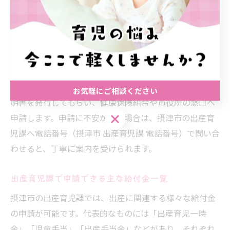
申請の流れとしては、①出産・入院証明書や母子手帳な
ど必要書類の準備、②摂津市役所や出産育児課への提
出、③給付金の振込確認、という3ステップが基本です。
特に初めての方は、申請期限や提出場所の確認を事前に
行い、漏れのないよう注意しましょう。
例えば出産育児一時金の場合は、出産後すぐに病院で証
お気軽にご相談ください
明書を発行してもらい、健康保険組合や市役所の窓口へ
お気軽にご相談ください
申請します。申請に不安がある場合は、摂津市の出産育
児課へ電話番号（摂津市 出産育児課 電話番号）で問い合
わせると、丁寧に案内を受けられます。
出産育児課で申請できる主な給付金一覧
摂津市の出産育児課では、出産に関連する様々な給付金
の申請が可能です。代表的なものには「出産育児一時
金」「児童手当」「出産手当金」などがあり、それぞれ