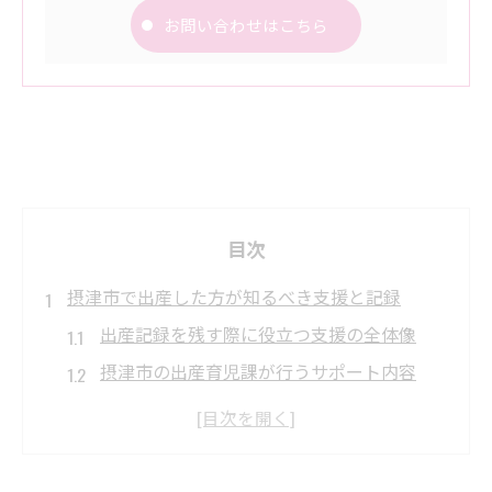
お問い合わせはこちら
目次
摂津市で出産した方が知るべき支援と記録
出産記録を残す際に役立つ支援の全体像
摂津市の出産育児課が行うサポート内容
出産後にもらえる助成金や手当の種類
出産記録と合わせて行う必要な申請手続き
里帰り出産時の支援制度利用のポイント