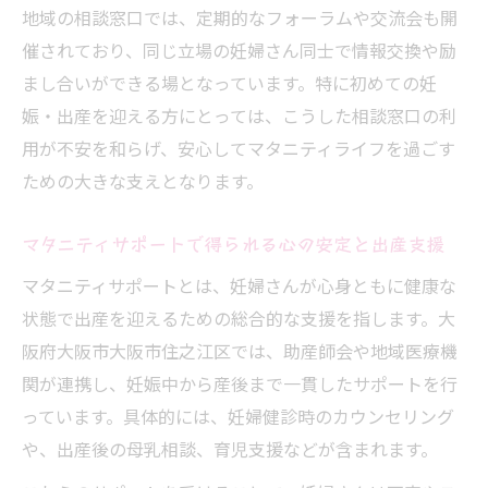
マタニティマーク取得時の注意点と支援情
地域の相談窓口では、定期的なフォーラムや交流会も開
報
催されており、同じ立場の妊婦さん同士で情報交換や励
安心して出産を迎えるための地域資源の探し方
まし合いができる場となっています。特に初めての妊
地域資源を活用した出産準備のすすめ
娠・出産を迎える方にとっては、こうした相談窓口の利
用が不安を和らげ、安心してマタニティライフを過ごす
出産前後の支援スポットを上手に利用する
ための大きな支えとなります。
方法
助産師会館など安心相談先の見つけ方
マタニティサポートで得られる心の安定と出産支援
妊婦さん向けサポート窓口の活用ポイント
マタニティサポートとは、妊婦さんが心身ともに健康な
出産育児支援情報を集めるネット活用法
状態で出産を迎えるための総合的な支援を指します。大
阪府大阪市大阪市住之江区では、助産師会や地域医療機
関が連携し、妊娠中から産後まで一貫したサポートを行
っています。具体的には、妊婦健診時のカウンセリング
や、出産後の母乳相談、育児支援などが含まれます。