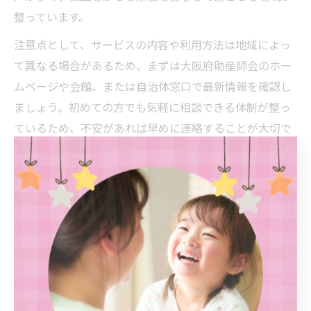
整っています。
注意点として、サービスの内容や利用方法は地域によっ
て異なる場合があるため、まずは大阪府助産師会のホー
ムページや会館、または自治体窓口で最新情報を確認し
ましょう。初めての方でも気軽に相談できる体制が整っ
ているため、不安があれば早めに連絡することが大切で
す。
妊娠届出から出産後までのサポート内容解説
住之江区では、妊娠届出から出産後まで連続したサポー
トが用意されています。妊娠届出時には母子健康手帳の
交付やマタニティマークの配布、妊婦健診費用の助成案
内などが行われます。出産後は、赤ちゃんの健康診査や
予防接種、産後ケアサービス、育児相談など、切れ目の