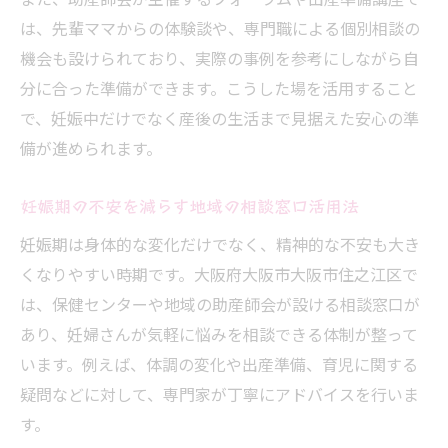
は、先輩ママからの体験談や、専門職による個別相談の
か
機会も設けられており、実際の事例を参考にしながら自
先輩ママが語る産後ケア体験談とアドバイ
分に合った準備ができます。こうした場を活用すること
ス
で、妊娠中だけでなく産後の生活まで見据えた安心の準
助産師会ホームページの活用方法と情報集
備が進められます。
め
マタニティマーク取得方法と活用ポイント
妊娠期の不安を減らす地域の相談窓口活用法
出産に必要なマタニティマークの取得手順
妊娠期は身体的な変化だけでなく、精神的な不安も大き
自治体窓口で配布されるマタニティマーク
くなりやすい時期です。大阪府大阪市大阪市住之江区で
活用法
は、保健センターや地域の助産師会が設ける相談窓口が
公共交通機関での出産準備と安全確保のコ
あり、妊婦さんが気軽に悩みを相談できる体制が整って
ツ
います。例えば、体調の変化や出産準備、育児に関する
マタニティマークを活かした周囲への配慮
疑問などに対して、専門家が丁寧にアドバイスを行いま
方法
す。