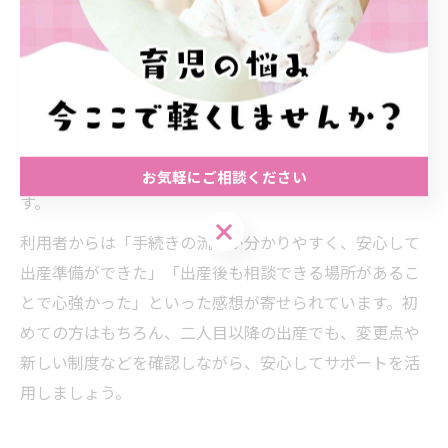
ない支援が特徴です。
具体的な流れとしては、妊娠が分かった時点で区役所に
届出を行い、妊婦健診や各種手続きの案内を受けます。
出産後は出生届の提出、児童手当の申請、健康診査の予
約などが必要となります。これらの手続きは、住之江区
役所や地域の助産師会でも丁寧にサポートされていま
お気軽にご相談ください
す。
お気軽にご相談ください
利用者からは「手続きの流れが分かりやすく、安心して
出産準備ができた」「出産後も相談できる場所があるこ
とで心強かった」といった感想が寄せられています。初
めての方はもちろん、二人目以降の出産でも、変更点や
新しい制度などを確認しながら、安心してサポートを活
用しましょう。