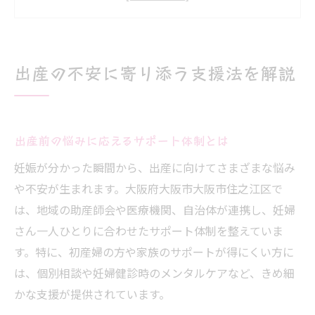
法
マタニティサポートで得られる心の安定と
出産支援
出産の不安に寄り添う支援法を解説
出産時に役立つ最新給付金と申請の流れ
大阪府大阪市住之江区で受ける最新出産サポー
ト
出産前の悩みに応えるサポート体制とは
住之江区で利用できる出産サポートの全体
妊娠が分かった瞬間から、出産に向けてさまざまな悩み
像
や不安が生まれます。大阪府大阪市大阪市住之江区で
新制度活用で出産環境をさらに安心にする
は、地域の助産師会や医療機関、自治体が連携し、妊婦
方法
さん一人ひとりに合わせたサポート体制を整えていま
給付金や一時金を最大限活かすための手順
す。特に、初産婦の方や家族のサポートが得にくい方に
地域助産師会との連携で得られる具体的支
は、個別相談や妊婦健診時のメンタルケアなど、きめ細
援
かな支援が提供されています。
妊娠届出から出産後までのサポート内容解