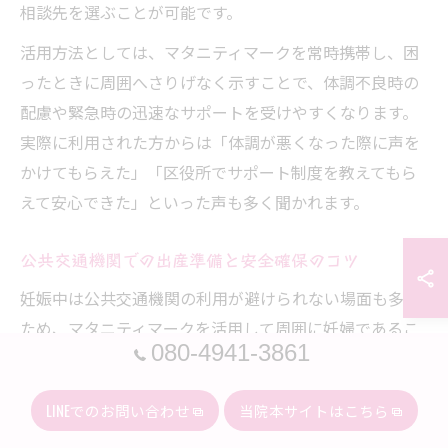
相談先を選ぶことが可能です。
活用方法としては、マタニティマークを常時携帯し、困
ったときに周囲へさりげなく示すことで、体調不良時の
配慮や緊急時の迅速なサポートを受けやすくなります。
実際に利用された方からは「体調が悪くなった際に声を
かけてもらえた」「区役所でサポート制度を教えてもら
えて安心できた」といった声も多く聞かれます。
公共交通機関での出産準備と安全確保のコツ
妊娠中は公共交通機関の利用が避けられない場面も多い
ため、マタニティマークを活用して周囲に妊婦であるこ
080-4941-3861
とを知らせることが重要です。大阪市住之江区では、地
下鉄やバスなどの主要交通機関でマタニティマークを付
LINEでのお問い合わせ
当院本サイトはこちら
けている妊婦への配慮が求められています。