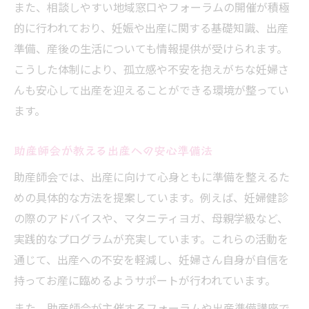
また、相談しやすい地域窓口やフォーラムの開催が積極
説
的に行われており、妊娠や出産に関する基礎知識、出産
フォーラム活用で妊娠期を安心に過ごすコツ
準備、産後の生活についても情報提供が受けられます。
出産情報フォーラムの選び方と活用ポイン
こうした体制により、孤立感や不安を抱えがちな妊婦さ
ト
んも安心して出産を迎えることができる環境が整ってい
妊娠中の悩み相談ができるフォーラム活用
ます。
法
最新制度や給付金情報の集め方を解説
助産師会が教える出産への安心準備法
フォーラム参加で得られる体験談と安心感
助産師会では、出産に向けて心身ともに準備を整えるた
専門家と繋がることで出産準備が充実
めの具体的な方法を提案しています。例えば、妊婦健診
の際のアドバイスや、マタニティヨガ、母親学級など、
助産師会を通じた産後ケアのメリットと体験談
実践的なプログラムが充実しています。これらの活動を
助産師会が行う出産後のサポート内容とは
通じて、出産への不安を軽減し、妊婦さん自身が自信を
大阪府助産師会の産後ケアで得られる安心
持ってお産に臨めるようサポートが行われています。
感
また、助産師会が主催するフォーラムや出産準備講座で
産後の育児不安を助産師会がどう解消する